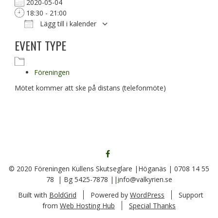
2020-05-04
18:30 - 21:00
Lägg till i kalender
Ladda ner ICS
Google Kalender
EVENT TYPE
Föreningen
Mötet kommer att ske på distans (telefonmöte)
FÖLJ
OSS
© 2020 Föreningen Kullens Skutseglare |Höganäs | 0708 14 55
PÅ
78 | Bg 5425-7878 ||
i
nfo@valkyrien.se
FACEBOOK
Built with
BoldGrid
Powered by
WordPress
Support
from
Web Hosting Hub
Special Thanks