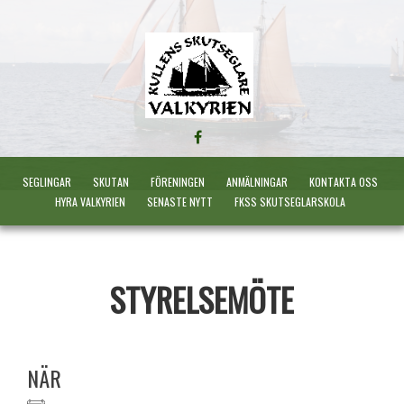
FÖLJ
OSS
PÅ
SEGLINGAR
SKUTAN
FÖRENINGEN
ANMÄLNINGAR
KONTAKTA OSS
FACEBOOK
HYRA VALKYRIEN
SENASTE NYTT
FKSS SKUTSEGLARSKOLA
STYRELSEMÖTE
NÄR