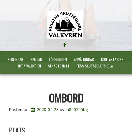
FÖLJ
OSS
PÅ
SEGLINGAR
SKUTAN
FÖRENINGEN
ANMÄLNINGAR
KONTAKTA OSS
FACEBOOK
HYRA VALKYRIEN
SENASTE NYTT
FKSS SKUTSEGLARSKOLA
OMBORD
Posted on
2020-04-28
by
a840255bg
PLATS