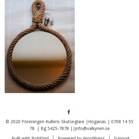
FÖLJ
OSS
© 2020 Föreningen Kullens Skutseglare |Höganäs | 0708 14 55
PÅ
78 | Bg 5425-7878 ||
i
nfo@valkyrien.se
FACEBOOK
Built with
BoldGrid
Powered by
WordPress
Support