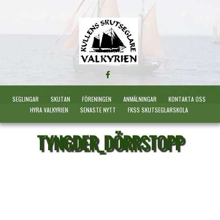
FÖLJ
OSS
PÅ
SEGLINGAR
SKUTAN
FÖRENINGEN
ANMÄLNINGAR
KONTAKTA OSS
FACEBOOK
HYRA VALKYRIEN
SENASTE NYTT
FKSS SKUTSEGLARSKOLA
TYNGDER_DÖRRSTOPP