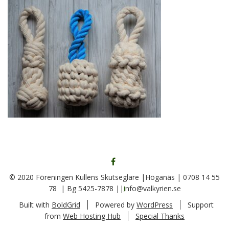
FÖLJ
OSS
© 2020 Föreningen Kullens Skutseglare |Höganäs | 0708 14 55
PÅ
78 | Bg 5425-7878 ||
i
nfo@valkyrien.se
FACEBOOK
Built with
BoldGrid
Powered by
WordPress
Support
from
Web Hosting Hub
Special Thanks