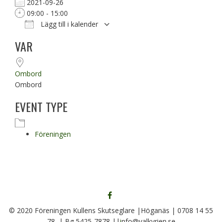
2021-09-26
09:00 - 15:00
Lägg till i kalender
Ladda ner ICS
Google Kalender
VAR
Ombord
Ombord
EVENT TYPE
Föreningen
FÖLJ
OSS
© 2020 Föreningen Kullens Skutseglare |Höganäs | 0708 14 55
PÅ
78 | Bg 5425-7878 ||
i
nfo@valkyrien.se