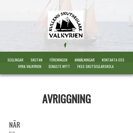
FÖLJ
OSS
PÅ
SEGLINGAR
SKUTAN
FÖRENINGEN
ANMÄLNINGAR
KONTAKTA OSS
FACEBOOK
HYRA VALKYRIEN
SENASTE NYTT
FKSS SKUTSEGLARSKOLA
AVRIGGNING
NÄR