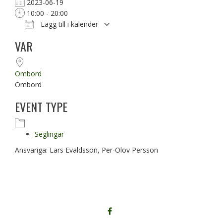
2023-06-19
10:00 - 20:00
Lägg till i kalender
Ladda ner ICS
Google Kalender
VAR
Ombord
Ombord
EVENT TYPE
Seglingar
Ansvariga: Lars Evaldsson, Per-Olov Persson
FÖLJ
OSS