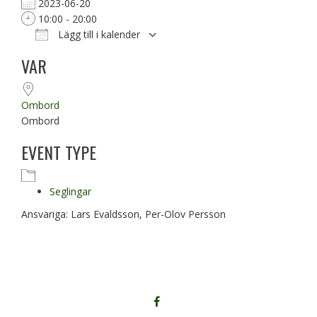
2023-06-20
10:00 - 20:00
Lägg till i kalender
Ladda ner ICS
Google Kalender
VAR
Ombord
Ombord
EVENT TYPE
Seglingar
Ansvariga: Lars Evaldsson, Per-Olov Persson
FÖLJ
OSS