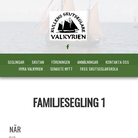
FÖLJ
OSS
PÅ
SEGLINGAR
SKUTAN
FÖRENINGEN
ANMÄLNINGAR
KONTAKTA OSS
FACEBOOK
HYRA VALKYRIEN
SENASTE NYTT
FKSS SKUTSEGLARSKOLA
FAMILJESEGLING 1
NÄR