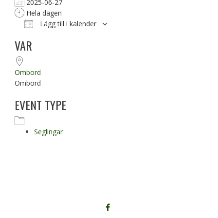
2025-06-27
Hela dagen
Lägg till i kalender
Ladda ner ICS
Google Kalender
VAR
Ombord
Ombord
EVENT TYPE
Seglingar
FÖLJ
OSS