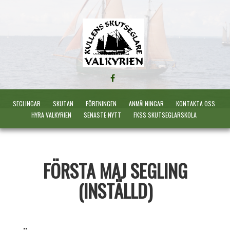
FÖLJ
OSS
PÅ
SEGLINGAR
SKUTAN
FÖRENINGEN
ANMÄLNINGAR
KONTAKTA OSS
FACEBOOK
HYRA VALKYRIEN
SENASTE NYTT
FKSS SKUTSEGLARSKOLA
FÖRSTA MAJ SEGLING
(INSTÄLLD)