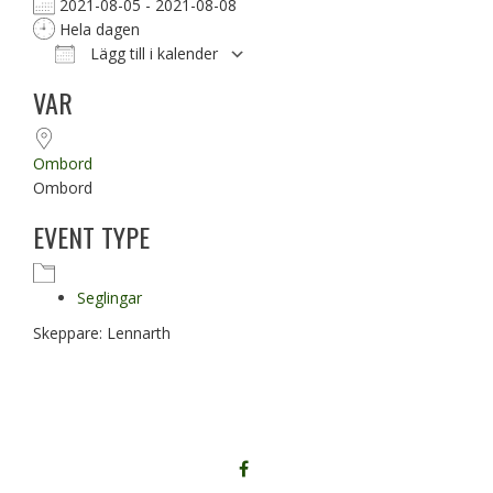
2021-08-05 - 2021-08-08
Hela dagen
Lägg till i kalender
Ladda ner ICS
Google Kalender
VAR
Ombord
Ombord
EVENT TYPE
Seglingar
Skeppare: Lennarth
FÖLJ
OSS