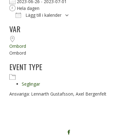
2023-06-26 - 2023-07-01
Hela dagen
Lägg till i kalender
Ladda ner ICS
Google Kalender
VAR
Ombord
Ombord
EVENT TYPE
Seglingar
Ansvariga: Lennarth Gustafsson, Axel Bergenfelt
FÖLJ
OSS