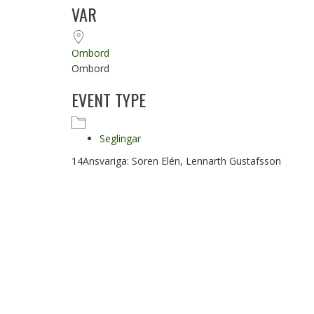
Ladda ner ICS
Google Kalender
VAR
Ombord
Ombord
EVENT TYPE
Seglingar
14Ansvariga: Sören Elén, Lennarth Gustafsson