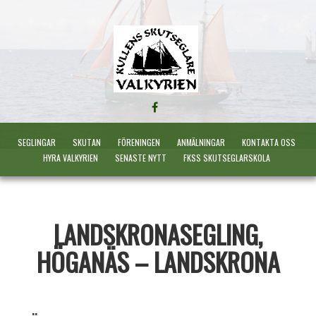
FÖLJ
OSS
PÅ
SEGLINGAR
SKUTAN
FÖRENINGEN
ANMÄLNINGAR
KONTAKTA OSS
FACEBOOK
HYRA VALKYRIEN
SENASTE NYTT
FKSS SKUTSEGLARSKOLA
LANDSKRONASEGLING,
HÖGANÄS – LANDSKRONA