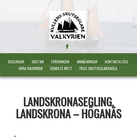
FÖLJ
OSS
PÅ
SEGLINGAR
SKUTAN
FÖRENINGEN
ANMÄLNINGAR
KONTAKTA OSS
FACEBOOK
HYRA VALKYRIEN
SENASTE NYTT
FKSS SKUTSEGLARSKOLA
LANDSKRONASEGLING,
LANDSKRONA – HÖGANÄS