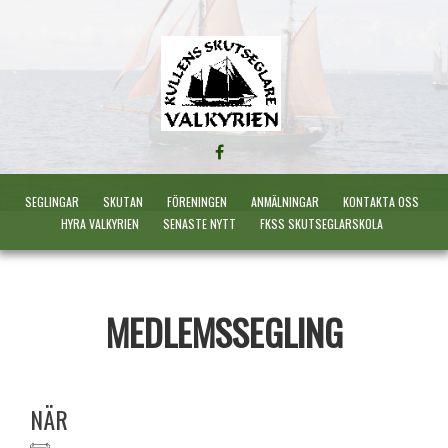
FÖLJ
OSS
PÅ
SEGLINGAR
SKUTAN
FÖRENINGEN
ANMÄLNINGAR
KONTAKTA OSS
FACEBOOK
HYRA VALKYRIEN
SENASTE NYTT
FKSS SKUTSEGLARSKOLA
MEDLEMSSEGLING
NÄR