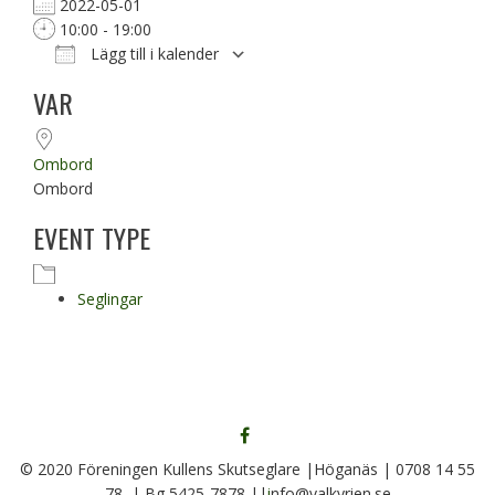
2022-05-01
10:00 - 19:00
Lägg till i kalender
Ladda ner ICS
Google Kalender
VAR
Ombord
Ombord
EVENT TYPE
Seglingar
FÖLJ
OSS
© 2020 Föreningen Kullens Skutseglare |Höganäs | 0708 14 55
PÅ
78 | Bg 5425-7878 ||
i
nfo@valkyrien.se