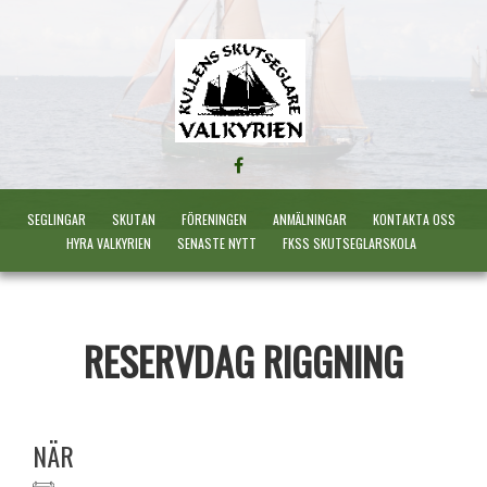
FÖLJ
OSS
PÅ
SEGLINGAR
SKUTAN
FÖRENINGEN
ANMÄLNINGAR
KONTAKTA OSS
FACEBOOK
HYRA VALKYRIEN
SENASTE NYTT
FKSS SKUTSEGLARSKOLA
RESERVDAG RIGGNING
NÄR