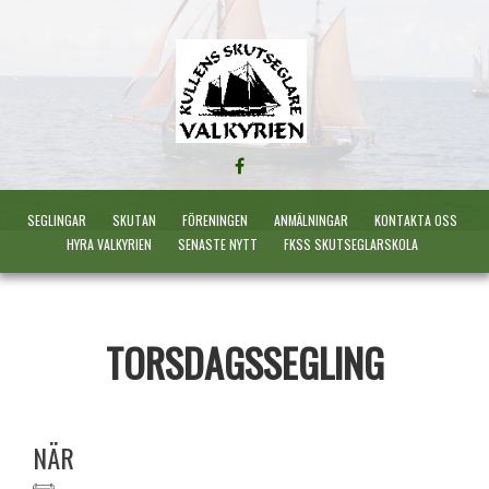
FÖLJ
OSS
PÅ
SEGLINGAR
SKUTAN
FÖRENINGEN
ANMÄLNINGAR
KONTAKTA OSS
FACEBOOK
HYRA VALKYRIEN
SENASTE NYTT
FKSS SKUTSEGLARSKOLA
TORSDAGSSEGLING
NÄR