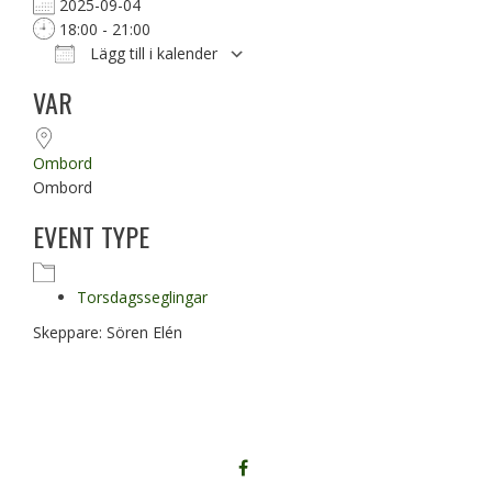
2025-09-04
18:00 - 21:00
Lägg till i kalender
Ladda ner ICS
Google Kalender
VAR
Ombord
Ombord
EVENT TYPE
Torsdagsseglingar
Skeppare: Sören Elén
FÖLJ
OSS