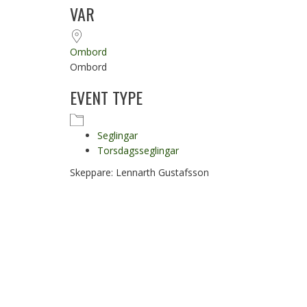
Ladda ner ICS
Google Kalender
VAR
Ombord
Ombord
EVENT TYPE
Seglingar
Torsdagsseglingar
Skeppare: Lennarth Gustafsson