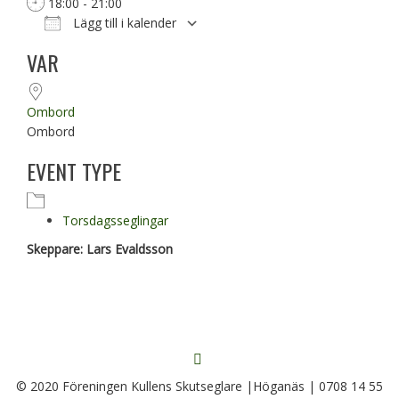
18:00 - 21:00
Lägg till i kalender
Ladda ner ICS
Google Kalender
VAR
Ombord
Ombord
EVENT TYPE
Torsdagsseglingar
Skeppare: Lars Evaldsson
FÖLJ
OSS
© 2020 Föreningen Kullens Skutseglare |Höganäs | 0708 14 55
PÅ