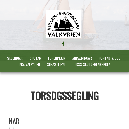
FÖLJ
OSS
PÅ
SEGLINGAR
SKUTAN
FÖRENINGEN
ANMÄLNINGAR
KONTAKTA OSS
FACEBOOK
HYRA VALKYRIEN
SENASTE NYTT
FKSS SKUTSEGLARSKOLA
TORSDGSSEGLING
NÄR